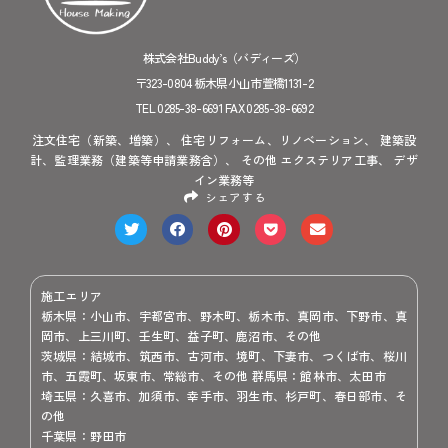
株式会社Buddy’s（バディーズ）
〒323-0804 栃木県小山市萱橋1131-2
TEL 0285-38-6691 FAX 0285-38-6692
注文住宅（新築、増築）、 住宅リフォーム、リノベーション、 建築設
計、監理業務（建築等申請業務含）、 その他 エクステリア工事、 デザ
イン業務等
シェアする
施工エリア
栃木県：小山市、宇都宮市、野木町、栃木市、真岡市、下野市、真
岡市、上三川町、壬生町、益子町、鹿沼市、その他
茨城県：結城市、筑西市、古河市、境町、下妻市、つくば市、桜川
市、五霞町、坂東市、常総市、その他 群馬県：館林市、太田市
埼玉県：久喜市、加須市、幸手市、羽生市、杉戸町、春日部市、そ
の他
千葉県：野田市