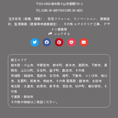
〒323-0804 栃木県小山市萱橋1131-2
TEL 0285-38-6691 FAX 0285-38-6692
注文住宅（新築、増築）、 住宅リフォーム、リノベーション、 建築設
計、監理業務（建築等申請業務含）、 その他 エクステリア工事、 デザ
イン業務等
シェアする
施工エリア
栃木県：小山市、宇都宮市、野木町、栃木市、真岡市、下野市、真
岡市、上三川町、壬生町、益子町、鹿沼市、その他
茨城県：結城市、筑西市、古河市、境町、下妻市、つくば市、桜川
市、五霞町、坂東市、常総市、その他 群馬県：館林市、太田市
埼玉県：久喜市、加須市、幸手市、羽生市、杉戸町、春日部市、そ
の他
千葉県：野田市
その他の地域はご相談ください。